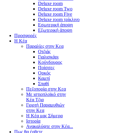
Deluxe room
Deluxe room Two
Deluxe room Five
Deluxe room τρίκλινο
Εσωτερική άποψη
Εξωτερική άποψη
Προσφορές
Η Κέα
Παραλίες στην Κεα
Οτζιάς
Γιαλισκάρι
Κούνδουρος
Ποίσσες
Ορκός
Καμπί
Σπαθί
Πεζοπορία στην Κεα
Με ιστιοπλοϊκό στην
Κέα Τζια
Γιορτή Παραμυθιών
στην Κεα
Η Κέα μας Σήμερα
Ιστορία
Ανακαλύψτε στην Κέα...
Πως θα έρθετε