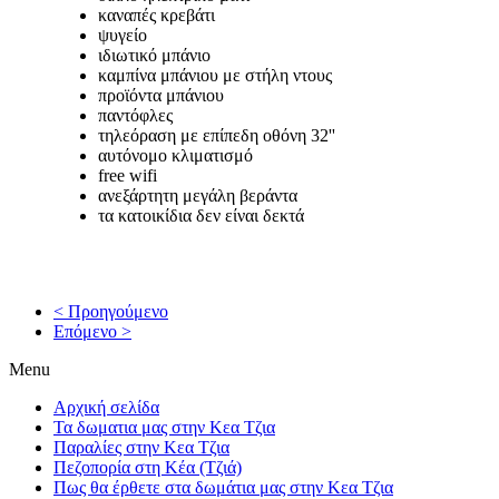
καναπές κρεβάτι
ψυγείο
ιδιωτικό μπάνιο
καμπίνα μπάνιου με στήλη ντους
προϊόντα μπάνιου
παντόφλες
τηλεόραση με επίπεδη οθόνη 32''
αυτόνομο κλιματισμό
free wifi
ανεξάρτητη μεγάλη βεράντα
τα κατοικίδια δεν είναι δεκτά
< Προηγούμενο
Επόμενο >
Menu
Αρχική σελίδα
Τα δωματια μας στην Κεα Τζια
Παραλίες στην Κεα Τζια
Πεζοπορία στη Κέα (Τζιά)
Πως θα έρθετε στα δωμάτια μας στην Κεα Τζια