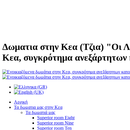
Δωματια στην Κεα (Τζια) "Οι Λ
Κεα, συγκρότημα ανεξάρτητων 
Αρχική
Τα δωματια μας στην Κεα
Τα δωματιά μας
Superior room Eight
Superior room Nine
Superior room Ten