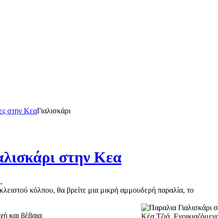
ες στην Κεα
Γιαλισκάρι
αλισκάρι στην Κεα
,
κλειστού κόλπου, θα βρείτε μια μικρή αμμουδερή παραλία, το
χή και βέβαια