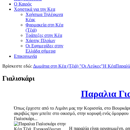
Ο Καιρός
Χρηστικά για την Κεα
Χρήσιμα Τηλέφωνα
Κέας
Φαρμακεία στη Κέα
(Τζιά)
Τράπεζες στην Κέα
Χάρτης Πλοίων
Οι Εφημερίδες στην
Ελλάδα σήμερα
Επικοινωνία
Βρίσκεστε εδώ:
Δωμάτια στη Κέα (Τζιά) "Οι Λεύκες"
Η Κέα
Παραλί
Γιαλισκάρι
Παραλια Γι
Όπως έρχεστε από το Λιμάνι μας την Κορισσία, στο Βουρκάρι
ακριβώς πριν μπείτε στο οικισμό, στην κορυφή ενός όμορφου 
Γιαλισκάρι...
Η παραλία είναι οργανωμένη, ρη