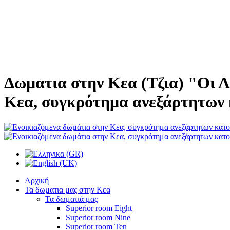
Δωματια στην Κεα (Τζια) "Οι Λ
Κεα, συγκρότημα ανεξάρτητων 
Αρχική
Τα δωματια μας στην Κεα
Τα δωματιά μας
Superior room Eight
Superior room Nine
Superior room Ten