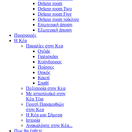
Deluxe room
Deluxe room Two
Deluxe room Five
Deluxe room τρίκλινο
Εσωτερική άποψη
Εξωτερική άποψη
Προσφορές
Η Κέα
Παραλίες στην Κεα
Οτζιάς
Γιαλισκάρι
Κούνδουρος
Ποίσσες
Ορκός
Καμπί
Σπαθί
Πεζοπορία στην Κεα
Με ιστιοπλοϊκό στην
Κέα Τζια
Γιορτή Παραμυθιών
στην Κεα
Η Κέα μας Σήμερα
Ιστορία
Ανακαλύψτε στην Κέα...
Πως θα έρθετε