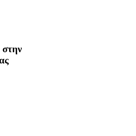
 στην
ας