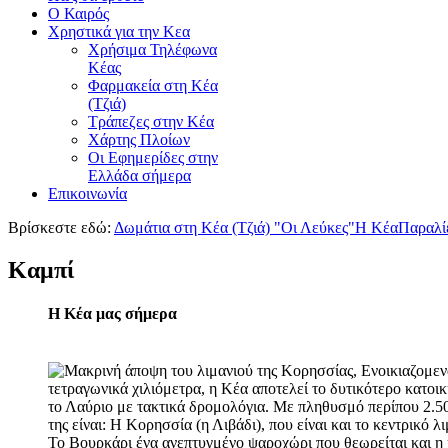
Ο Καιρός
Χρηστικά για την Κεα
Χρήσιμα Τηλέφωνα
Κέας
Φαρμακεία στη Κέα
(Τζιά)
Τράπεζες στην Κέα
Χάρτης Πλοίων
Οι Εφημερίδες στην
Ελλάδα σήμερα
Επικοινωνία
Βρίσκεστε εδώ:
Δωμάτια στη Κέα (Τζιά) "Οι Λεύκες"
Η Κέα
Παραλί
Καμπί
Η Κέα μας σήμερα
τετραγωνικά χιλιόμετρα, η Κέα αποτελεί το δυτικότερο κατο
το Λαύριο με τακτικά δρομολόγια. Με πληθυσμό περίπου 2.500
της είναι: Η Κορησσία (η Λιβάδι), που είναι και το κεντρικό 
Το Βουρκάρι ένα ανεπτυγμένο ψαροχώρι που θεωρείται και η κ