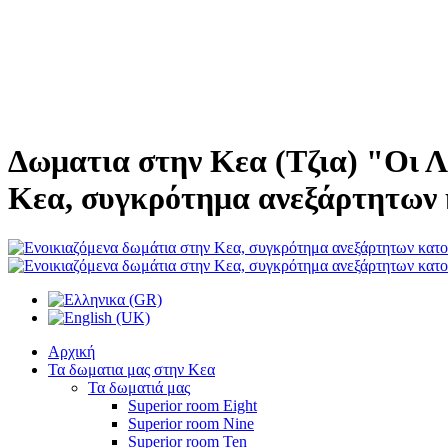
Δωματια στην Κεα (Τζια) "Οι Λ
Κεα, συγκρότημα ανεξάρτητων 
Αρχική
Τα δωματια μας στην Κεα
Τα δωματιά μας
Superior room Eight
Superior room Nine
Superior room Ten