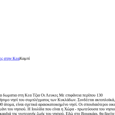
ες στην Κεα
Καμπί
Με επιφάνεια περίπου 130
ικήσιμο νησί του συμπλέγματος των Κυκλάδων. Συνδέεται ακτοπλοϊκά,
 άτομα, είναι σχετικά αραιοκατοικημένο νησί. Οι σπουδαιότεροι οικ
λιμάνι του νησιού. Η Ιουλίδα που είναι η Χώρα - πρωτεύουσα του νησιο
αρδιά της νυχτερινής ζωής του νησιού. Εδώ στο Βουρκάρι, θα βρείτε