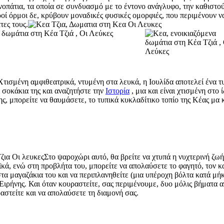
νοπάτια, τα οποία σε συνδυασμό με το έντονο ανάγλυφο, την καθιστο
ροί όρμοι δε, κρύβουν μοναδικές φυσικές ομορφιές, που περιμένουν ν
ες τους.
Χτισμένη αμφιθεατρικά, ντυμένη στα λευκά, η Ιουλίδα αποτελεί ένα τ
ά σοκάκια της και
αναζητήστε την
Ιστορία
, μια και είναι χτισμένη στο ί
ς, μπορείτε να θαυμάσετε, το τυπικά κυκλαδίτικο τοπίο της Κέας μα 
Στο ψαροχώρι αυτό, θα βρείτε να χτυπά η νυχτερινή ζωή
οϊκά, ενώ στη προβλήτα του, μπορείτε να
απολαύσετε το φαγητό, τον κ
στα μαγαζάκια του και να περιπλανηθείτε (μια υπέροχη βόλτα κατά μή
Ειρήνης
. Και όταν κουραστείτε, σας περιμένουμε, δυο μόλις βήματα 
ραστείτε και να απολαύσετε τη διαμονή σας.