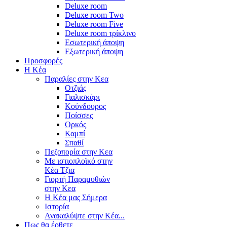
Deluxe room
Deluxe room Two
Deluxe room Five
Deluxe room τρίκλινο
Εσωτερική άποψη
Εξωτερική άποψη
Προσφορές
Η Κέα
Παραλίες στην Κεα
Οτζιάς
Γιαλισκάρι
Κούνδουρος
Ποίσσες
Ορκός
Καμπί
Σπαθί
Πεζοπορία στην Κεα
Με ιστιοπλοϊκό στην
Κέα Τζια
Γιορτή Παραμυθιών
στην Κεα
Η Κέα μας Σήμερα
Ιστορία
Ανακαλύψτε στην Κέα...
Πως θα έρθετε