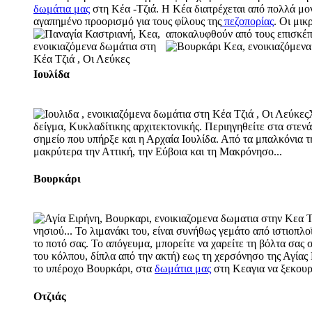
δωμάτια μας
στη Κέα -Τζιά
. Η Κέα διατρέχεται από πολλά μο
αγαπημένο προορισμό
για τους φίλους της
πεζοπορίας
. Οι μικ
αποκαλυφθούν από τους επισκέπτ
Ιουλίδα
δείγμα,
Κυκλαδίτικης αρχιτεκτονικής
. Περιηγηθείτε στα στεν
σημείο που υπήρξε και η Αρχαία Ιουλίδα. Από τα μπαλκόνια τη
μακρύτερα την Αττική, την Εύβοια και τη Μακρόνησο...
Βουρκάρι
νησιού... Το λιμανάκι του, είναι συνήθως γεμάτο από ιστιοπλ
το ποτό σας
. Το απόγευμα, μπορείτε να χαρείτε τη βόλτα σας 
του κόλπου, δίπλα από την ακτή) εως τη
χερσόνησο της Αγίας 
το υπέροχο Βουρκάρι,
στα
δωμάτια μας
στη Κεα
για να ξεκου
Οτζιάς